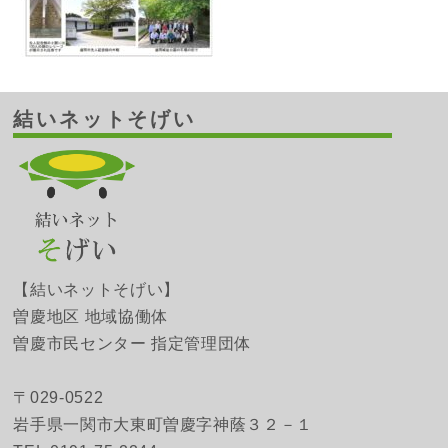
結いネットそげい
【結いネットそげい】
曽慶地区 地域協働体
曽慶市民センター 指定管理団体
〒029-0522
岩手県一関市大東町曽慶字神蔭３２－１