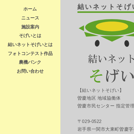
結いネットそげ
ホーム
ニュース
施設案内
そげいとは
結いネットそげいとは
フォトコンテスト作品
農機バンク
お問い合わせ
【結いネットそげい】
曽慶地区 地域協働体
曽慶市民センター 指定管
〒029-0522
岩手県一関市大東町曽慶字