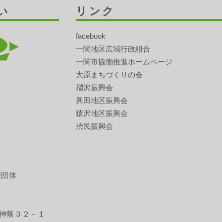
い
リンク
facebook
一関地区広域行政組合
一関市協働推進ホームページ
大原まちづくりの会
摺沢振興会
興田地区振興会
猿沢地区振興会
渋民振興会
理団体
神蔭３２－１