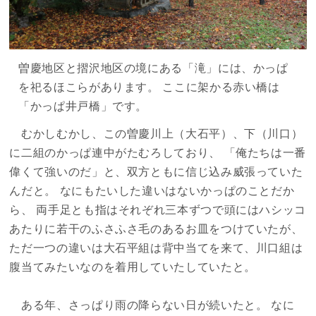
曽慶地区と摺沢地区の境にある「滝」には、かっぱ
を祀るほこらがあります。 ここに架かる赤い橋は
「かっぱ井戸橋」です。
むかしむかし、この曽慶川上（大石平）、下（川口）
に二組のかっぱ連中がたむろしており、 「俺たちは一番
偉くて強いのだ」と、双方ともに信じ込み威張っていた
んだと。 なにもたいした違いはないかっぱのことだか
ら、 両手足とも指はそれぞれ三本ずつで頭にはハシッコ
あたりに若干のふさふさ毛のあるお皿をつけていたが、
ただ一つの違いは大石平組は背中当てを来て、川口組は
腹当てみたいなのを着用していたしていたと。
ある年、さっぱり雨の降らない日が続いたと。 なに