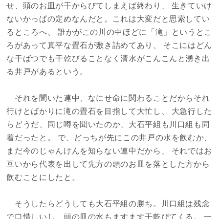
せ、頭のお皿が干からびてしまえば終わり、 生きていけ
ないかっぱの定めなんだと。これは大変だと思索してい
るところへ、 誰かがこの川の中ほどに「滝」というとこ
ろがあって真平な畳石が敷き詰めてあり、 そこにはどん
な干ばつでも干乾びることなく清水がこんこんと湧き出
る井戸があるという。
それを聞いた連中、なにせ命に関わることだからそれ
行けとばかりに滝の畳石を目指して大忙し、 大急行した
らどうだ、同じ噂を聞いたのか、大石平組も川口組も同
着だったと。 で、どっちが先にこの井戸の水を飲むか、
まだ今のじゃんけんを知らない連中だから、 それではお
互いから代表を出して先方の頭のお皿を落とした方から
飲むことにしたと。
そうしたらどうしても大石平組の勝ち。川口組は残念
で口惜しいし、頭の皿の水もますます干乾びてくる。 一