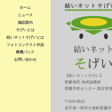
結いネットそげ
ホーム
ニュース
施設案内
そげいとは
結いネットそげいとは
フォトコンテスト作品
農機バンク
お問い合わせ
【結いネットそげい】
曽慶地区 地域協働体
曽慶市民センター 指定管
〒029-0522
岩手県一関市大東町曽慶字