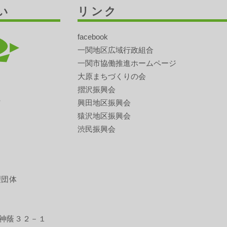
い
リンク
facebook
一関地区広域行政組合
一関市協働推進ホームページ
大原まちづくりの会
摺沢振興会
興田地区振興会
猿沢地区振興会
渋民振興会
理団体
神蔭３２－１