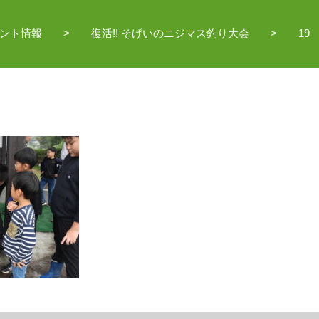
ント情報
復活!! そげいのニジマス釣り大会
19