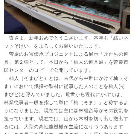
皆さま、新年おめでとうございます。本年も「結いネ
ットそげい」をよろしくお願いいたします。
曽慶のお宝伝承プロジェクトによる展示「匠たちの道
具」第２弾として、本日から「杣人の道具展」を曽慶市
民センターのロビーで公開しています。
杣人（そまびと）とは、古代から中世にかけて杣（そ
ま）において伐採や製材に従事した人のことを杣人(そ
まびと)と呼んでいました。近世から近代にかけては、
林業従事者一般を指して単に「杣（そま）」と称するよ
うになりました。現在では主に森林組合等がその役割を
担っています。現在では、山から木材を切り出し搬出す
るには、大型の高性能機械が主流になりつつあります