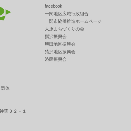
facebook
一関地区広域行政組合
一関市協働推進ホームページ
大原まちづくりの会
摺沢振興会
興田地区振興会
猿沢地区振興会
渋民振興会
理団体
神蔭３２－１