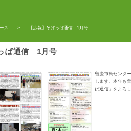
ース
【広報】そげっぱ通信 1月号
っぱ通信 1月号
曽慶市民センター
します。本年も
ぱ通信」をよろ