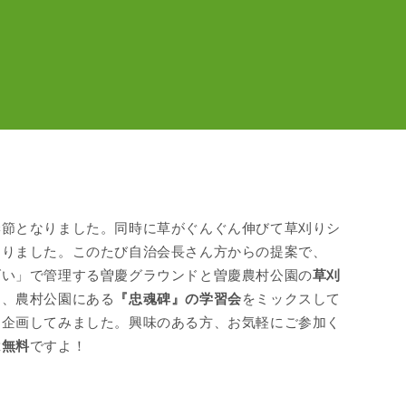
季節となりました。同時に草がぐんぐん伸びて草刈りシ
なりました。このたび自治会長さん方からの提案で、
げい」で管理する曽慶グラウンドと曽慶農村公園の
草刈
」
、農村公園にある
『忠魂碑』の学習会
をミックスして
を企画してみました。興味のある方、お気軽にご参加く
は無料
ですよ！