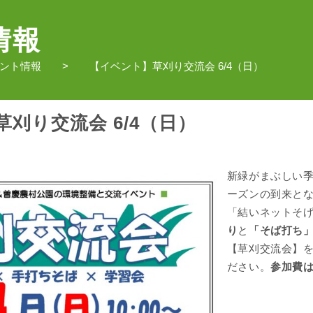
情報
ント情報
【イベント】草刈り交流会 6/4（日）
刈り交流会 6/4（日）
新緑がまぶしい
ーズンの到来と
「結いネットそ
り
と
「そば打ち
【草刈交流会】
ださい。
参加費