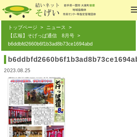
トップページ
ニュース
【広報】そげっぱ通信 8月号
b6ddbfd2660b6f1b3ad8b73ce1694abd
b6ddbfd2660b6f1b3ad8b73ce1694a
2023.08.25