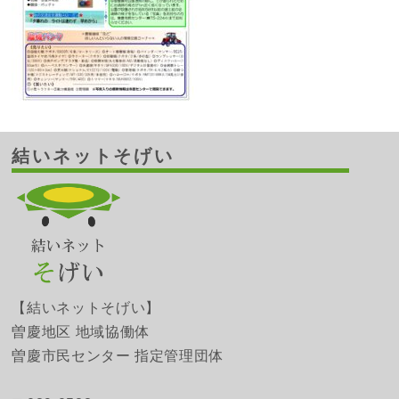
結いネットそげい
【結いネットそげい】
曽慶地区 地域協働体
曽慶市民センター 指定管理団体