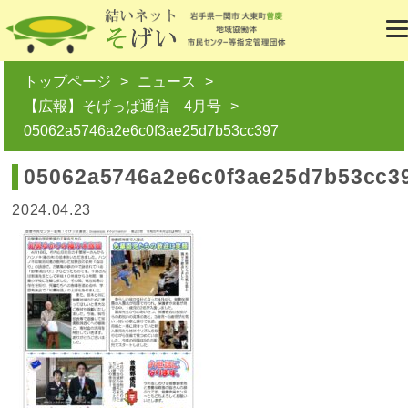
トップページ
ニュース
【広報】そげっぱ通信 4月号
05062a5746a2e6c0f3ae25d7b53cc397
05062a5746a2e6c0f3ae25d7b53cc3
2024.04.23