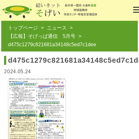
トップページ
ニュース
【広報】そげっぱ通信 5月号
d475c1279c821681a34148c5ed7c1dee
d475c1279c821681a34148c5ed7c1d
2024.05.24