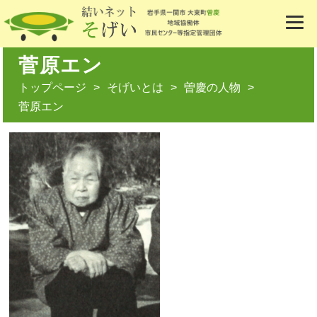
菅原エン
トップページ
そげいとは
曽慶の人物
菅原エン