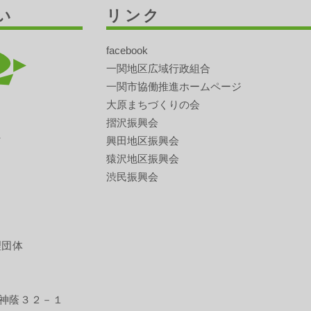
い
リンク
facebook
一関地区広域行政組合
一関市協働推進ホームページ
大原まちづくりの会
摺沢振興会
興田地区振興会
猿沢地区振興会
渋民振興会
理団体
神蔭３２－１