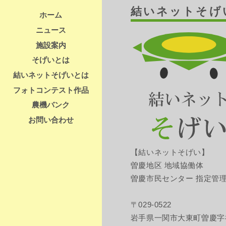
結いネットそげ
ホーム
ニュース
施設案内
そげいとは
結いネットそげいとは
フォトコンテスト作品
農機バンク
お問い合わせ
【結いネットそげい】
曽慶地区 地域協働体
曽慶市民センター 指定管
〒029-0522
岩手県一関市大東町曽慶字